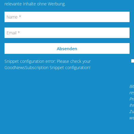
relevante Inhalte ohne Werbung.
Absenden
Snippet configuration error: Please check your
GoodNewsSubscription Snippet configuration!
Bi
re
Pr
Ih
Zu
we