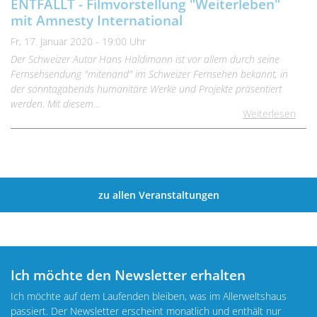
ENTFÄLLT - Filmvorstellung "Weiterleben"
mit Amnesty International
Fr, 17. Januar 2020 - 19:00 Uhr
Der Schweizer Autor Hans Haldimann ist vor allem durch seine
Fernsehsendung "mitenand" im Schweizer Fernsehen bekannt, in
der sonntagabends humanitäre Werke und Projekte präsentiert
werden. Mit diesem…
Weiterlesen
zu allen Veranstaltungen
Ich möchte den Newsletter erhalten
Ich möchte auf dem Laufenden bleiben, was im Allerweltshaus
passiert. Der Newsletter erscheint monatlich und enthält nur