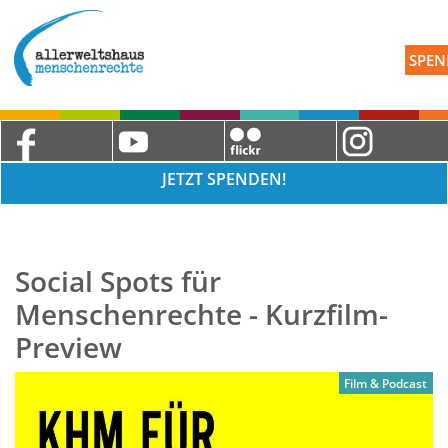
SPEN
JETZT SPENDEN!
Social Spots für
Menschenrechte - Kurzfilm-
Preview
Film & Podcast