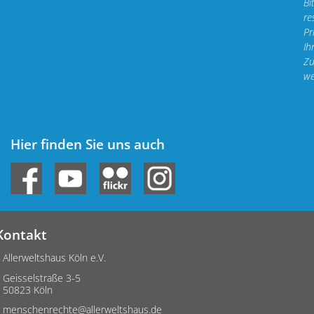
Bi
re
Pr
Ih
Zu
we
Hier finden Sie uns auch
Kontakt
Allerweltshaus Köln e.V.
Geisselstraße 3-5
50823 Köln
menschenrechte@allerweltshaus.de