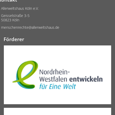
Allerweltshaus Köln e.V.
Geisselstraße 3-5
50823 Köln
menschenrechte@allerweltshaus.de
Förderer