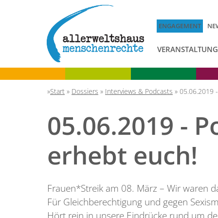
ENGAGEMENT
NE
VERANSTALTUN
Start
»
Dossiers
»
Interviews & Podcasts
»
05.06.2019 -
05.06.2019 - P
erhebt euch!
Frauen*Streik am 08. März – Wir waren da
Für Gleichberechtigung und gegen Sexism
Hört rein in unsere Eindrücke rund um d