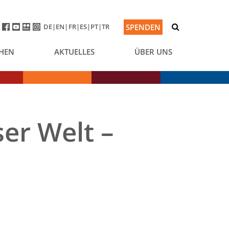
DE
EN
FR
ES
PT
TR
SPENDEN
HEN
AKTUELLES
ÜBER UNS
ser Welt –