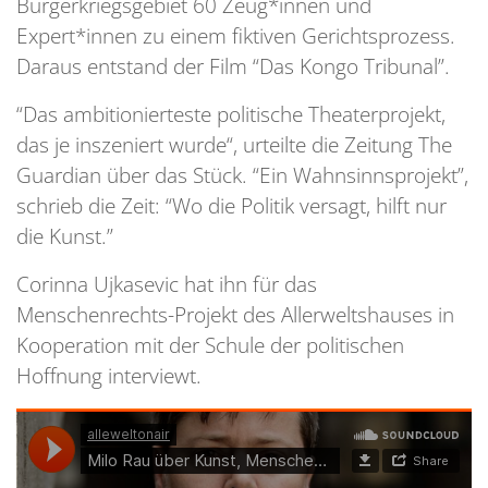
Bürgerkriegsgebiet 60 Zeug*innen und
Expert*innen zu einem fiktiven Gerichtsprozess.
Daraus entstand der Film “Das Kongo Tribunal”.
“Das ambitionierteste politische Theaterprojekt,
das je inszeniert wurde“, urteilte die Zeitung The
Guardian über das Stück. “Ein Wahnsinnsprojekt”,
schrieb die Zeit: “Wo die Politik versagt, hilft nur
die Kunst.”
Corinna Ujkasevic hat ihn für das
Menschenrechts-Projekt des Allerweltshauses in
Kooperation mit der Schule der politischen
Hoffnung interviewt.