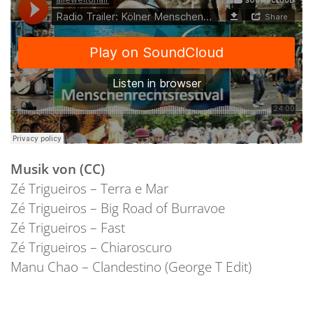
Musik von (CC)
Zé Trigueiros – Terra e Mar
Zé Trigueiros – Big Road of Burravoe
Zé Trigueiros – Fast
Zé Trigueiros – Chiaroscuro
Manu Chao – Clandestino (George T Edit)