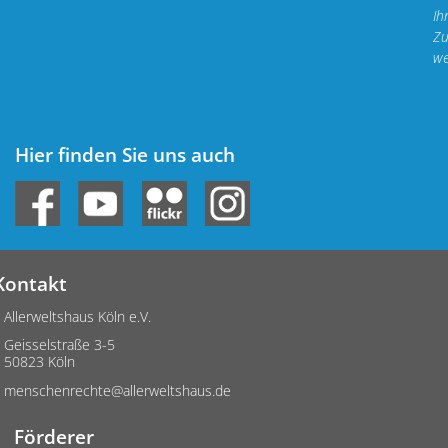
Ih
Zu
we
Hier finden Sie uns auch
Kontakt
Allerweltshaus Köln e.V.
Geisselstraße 3-5
50823 Köln
menschenrechte@allerweltshaus.de
Förderer