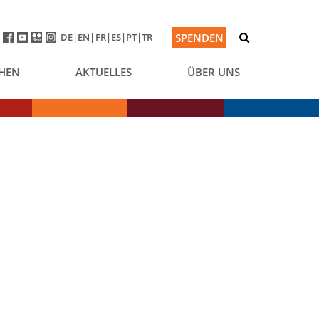
DE
EN
FR
ES
PT
TR
SPENDEN
HEN
AKTUELLES
ÜBER UNS