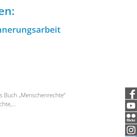
en:
innerungsarbeit
as Buch „Menschenrechte“
chte,…