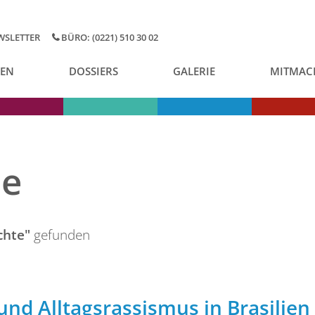
WSLETTER
BÜRO: (0221) 510 30 02
GEN
DOSSIERS
GALERIE
MITMAC
se
chte"
gefunden
 und Alltagsrassismus in Brasilien