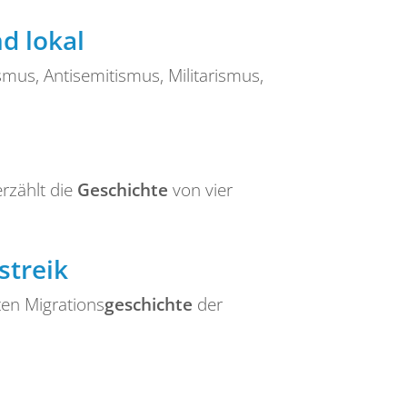
d lokal
us, Antisemitismus, Militarismus,
rzählt die
Geschichte
von vier
streik
ten Migrations
geschichte
der