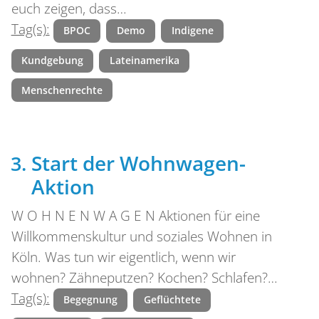
euch zeigen, dass…
Tag(s):
BPOC
Demo
Indigene
Kundgebung
Lateinamerika
Menschenrechte
Start der Wohnwagen-
Aktion
W O H N E N W A G E N Aktionen für eine
Willkommenskultur und soziales Wohnen in
Köln. Was tun wir eigentlich, wenn wir
wohnen? Zähneputzen? Kochen? Schlafen?…
Tag(s):
Begegnung
Geflüchtete