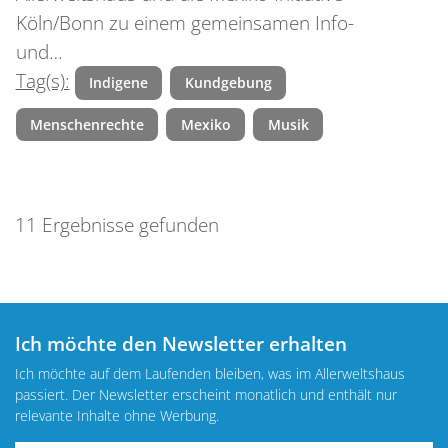
Köln/Bonn zu einem gemeinsamen Info-
und…
Tag(s):
Indigene
Kundgebung
Menschenrechte
Mexiko
Musik
11 Ergebnisse gefunden
Ich möchte den Newsletter erhalten
Ich möchte auf dem Laufenden bleiben, was im Allerweltshaus
passiert. Der Newsletter erscheint monatlich und enthält nur
relevante Inhalte ohne Werbung.