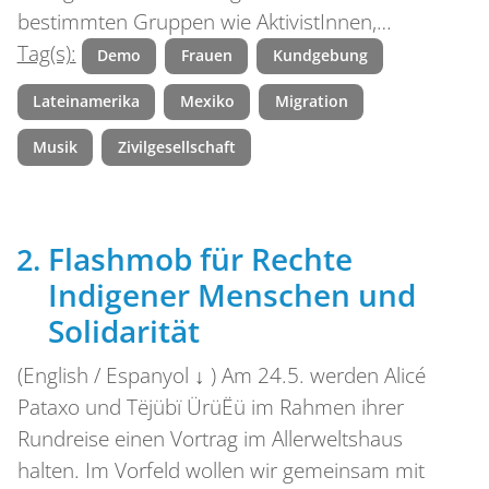
bestimmten Gruppen wie AktivistInnen,…
Tag(s):
Demo
Frauen
Kundgebung
Lateinamerika
Mexiko
Migration
Musik
Zivilgesellschaft
Flashmob für Rechte
Indigener Menschen und
Solidarität
(English / Espanyol ↓ ) Am 24.5. werden Alicé
Pataxo und Tëjübï ÜrüËü im Rahmen ihrer
Rundreise einen Vortrag im Allerweltshaus
halten. Im Vorfeld wollen wir gemeinsam mit