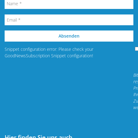
Absenden
Snippet configuration error: Please check your
GoodNewsSubscription Snippet configuration!
Bi
re
Pr
Ih
Zu
we
Hier finden Sie uns auch